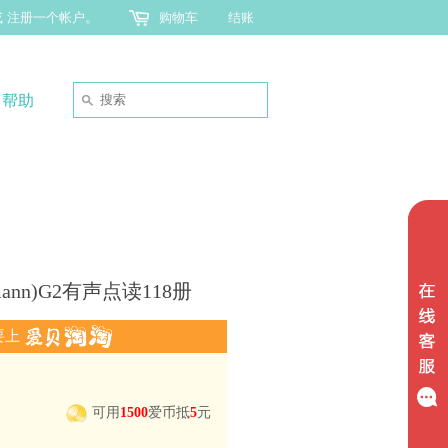
或
注册一个帐户
。
购物车
结账
帮助
ann)G2有声点读118册
要上
可用
1500
爱币抵
5
元