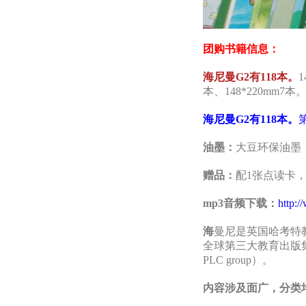
团购书籍信息：
海尼曼G2有118本。
1
本、148*220mm7本
海尼曼G2有118本。
油墨：
大豆环保油墨
赠品：
配1张点读卡
mp3音频下载：
http:/
海
曼尼是英国哈考特
全球第三大教育出版集团
PLC group）。
内容涉及面广，分类