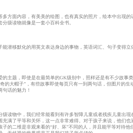
等多方面内容，有美美的绘图，也有真实的照片，绘本中出现的
套分级读物就像是一套小百科全书。
子能潜移默化的用英文表达身边的事物，英语词汇、句子变得立
的主题，即使是在最简单的GK级别中，照样还是有不少故事类分级读
神奇的大帽子”，有些故事即使每页只有一到两句话，但图片的生
两句话的魅力！
分级读物中，我们经常能看到有许多智障儿童或者残疾儿童出现
围充满了平等和关怀，这一点非常难得。对于孩子来说，他们也
孩子的二维是非观来看的“好、坏”不同的人，并且能平等对待他