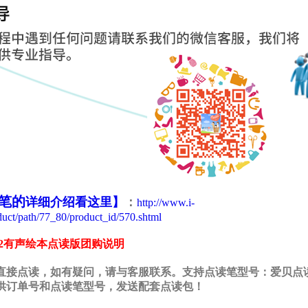
笔
的
详细介绍看这里】
：
http://www.i-
duct/path/77_80/product_id/570.shtml
n)G2有声绘本点读版团购说明
直接点读，如有疑问，请与客服联系。支持点读笔型号：爱贝点读笔
供订单号和点读笔型号，发送配套点读包！