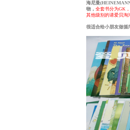
海尼曼(HEINEMA
物，
全套书分为GK，
其他级别的请爱贝淘
很适合给小朋友做循