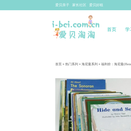
爱贝亲子
家长社区
爱贝好租
首页
学
»
»
»
首页
热门系列
海尼曼系列
福利价：海尼曼(Hein