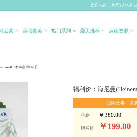
欢迎光临，您可以
登录
习启蒙
美妆食美
热门系列
爱贝推荐
点读资源
emann)G2有声点读118册
福利价：海尼曼(Heinem
团购绘本，就
￥380.00
价格
￥199.00
团购价