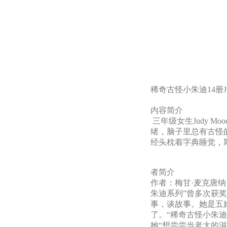
稀奇古怪小朱迪14册Judy Mo
内容简介
三年级女生Judy M
绪，脑子里总有古怪
经头枕着字典睡觉，期
者简介
作者：梅甘·麦克唐纳（
朱迪系列”曾多次获
事，谈故事。她是五
了。“稀奇古怪小朱
她“想尝尝当老大的