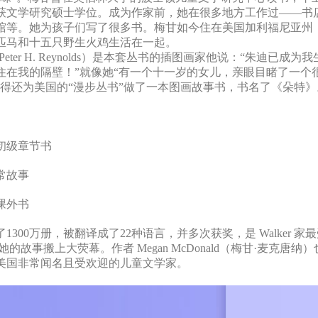
获文学研究硕士学位。成为作家前，她在很多地方工作过——书
馆等。她为孩子们写了很多书。梅甘如今住在美国加利福尼亚州
匹马和十五只野生火鸡生活在一起。
eter H. Reynolds）是本套丛书的插图画家他说：“朱迪已成
住在我的隔壁！”就像她“有一个十一岁的女儿，亲眼目睹了一个
彼得还为美国的“漫步丛书”做了一本图画故事书，书名了《朵特
初级章节书
常故事
课外书
300万册，被翻译成了22种语言，并多次获奖，是 Walker 
的故事搬上大荧幕。作者 Megan McDonald（梅甘·麦克唐
美国非常闻名且受欢迎的儿童文学家。