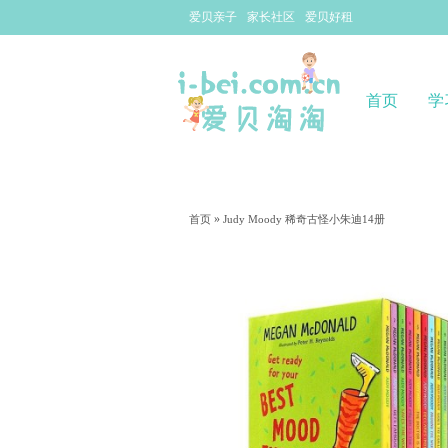
爱贝亲子
家长社区
爱贝好租
首页
学
»
首页
Judy Moody 稀奇古怪小朱迪14册