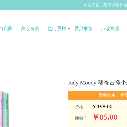
欢迎光临，您可以
登录
习启蒙
美妆食美
热门系列
爱贝推荐
点读资源
Judy Moody 稀奇古怪
团购绘本，就
￥198.00
价格
￥85.00
团购价