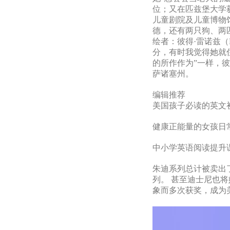
位；又在匹兹堡大学
儿童剧院及儿童博物
德，还有两只狗、两
绘者：彼得·雷诺兹（P
分，有时我觉得她就
的所作作为”一样，
萨诸塞州。
编辑推荐
美国孩子必读的英文
健康正能量的女孩日
中小学英语阅读提升
朱迪系列总计被卖出了1
列。 甚至迪士尼也将她
象而多次获奖，成为