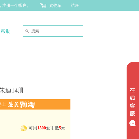
或
注册一个帐户
。
购物车
结账
帮助
小朱迪14册
要上
可用
1500
爱币抵
5
元