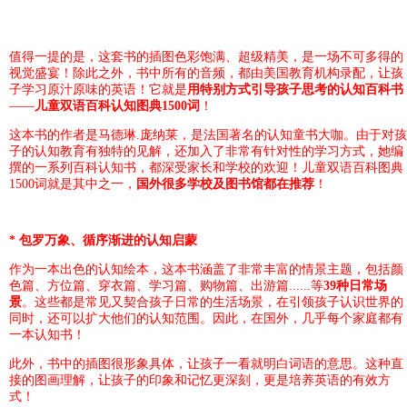
值得一提的是，这套书的插图色彩饱满、超级精美，是一场不可多得的
视觉盛宴！除此之外，书中所有的音频，都由美国教育机构录配，让孩
子学习原汁原味的英语！它就是
用特别方式引导孩子思考的认知百科书
——
儿童双语百科认知图典1500词
！
这本书的作者是马德琳.庞纳莱，是法国著名的认知童书大咖。由于对孩
子的认知教育有独特的见解，还加入了非常有针对性的学习方式，她编
撰的一系列百科认知书，都深受家长和学校的欢迎！儿童双语百科图典
1500词就是其中之一，
国外很多学校及图书馆都在推荐
！
*
包罗万象、循序渐进的认知启蒙
作为一本出色的认知绘本，这本书涵盖了非常丰富的情景主题，包括颜
色篇、方位篇、穿衣篇、学习篇、购物篇、出游篇......等
39种日常场
景
。这些都是常见又契合孩子日常的生活场景，在引领孩子认识世界的
同时，还可以扩大他们的认知范围。因此，在国外，几乎每个家庭都有
一本认知书！
此外，书中的插图很形象具体，让孩子一看就明白词语的意思。这种直
接的图画理解，让孩子的印象和记忆更深刻，更是培养英语的有效方
式！