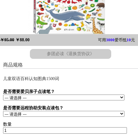
￥95.00
￥88.00
可用
3000
爱币抵
10
元
参团必读《退换货协议》
商品规格
儿童双语百科认知图典1500词
是否需要爱贝亲子点读笔？
是否需要远程协助安装点读包？
数量