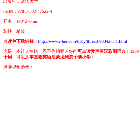
出版社：清华大学
ISBN：978-7-302-47522-4
开本：190*270mm
装帧：精装
点读包下载链接：
http://www.i-bei.com/baby/thread-93342-1-1.html
这是一本让人惊艳、忍不住拍案叫好的
可点读发声英汉彩图词典
！
1500
个词
，可以从
零基础英语启蒙用到孩子读小学
！
点读视频参考：