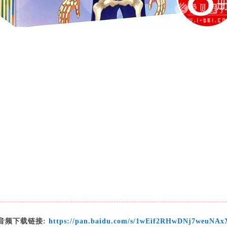
音频下载链接:
https://pan.baidu.com/s/1wEif2RHwDNj7weuNA