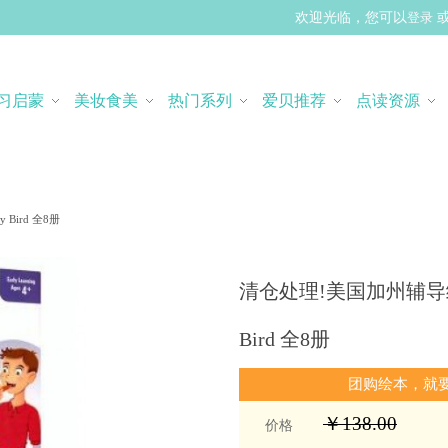
欢迎光临，您可以
登录
习启蒙
美妆食美
热门系列
爱贝推荐
点读资源
 Bird 全8册
清仓处理!美国加州辅导练习册 
Bird 全8册
团购绘本，就
￥138.00
价格