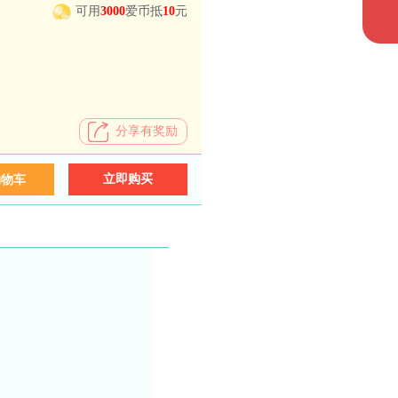
可用
3000
爱币抵
10
元
分享有奖励
立即购买