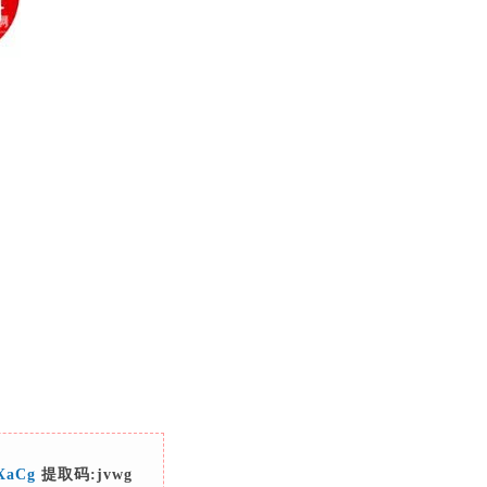
xXaCg
提取码:
jvwg