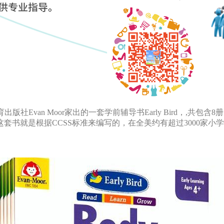
版社Evan Moor家出的一套学前辅导书Early Bird，,共包
ing）。这套书就是根据CCSS标准来编写的，在全美约有超过3000家