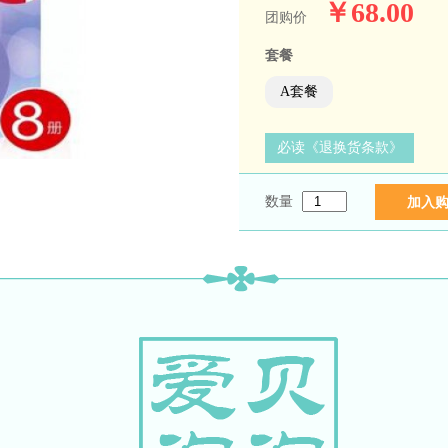
￥68.00
团购价
套餐
A套餐
必读《退换货条款》
数量