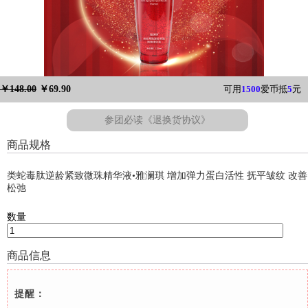
￥148.00
￥69.90
可用
1500
爱币抵
5
元
参团必读《退换货协议》
商品规格
类蛇毒肽逆龄紧致微珠精华液•雅澜琪 增加弹力蛋白活性 抚平皱纹 改善
松弛
数量
商品信息
提醒：