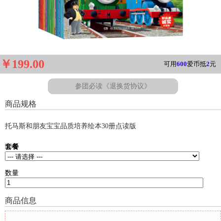
￥199.00
可用
600
爱币抵
2
元
参团必读《退换货协议》
商品规格
托马斯和朋友宝宝品质培养绘本30册点读版
套餐
数量
商品信息